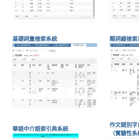
基礎詞彙檢索系統
類詞綴檢索
作文錯別字
華語中介語索引典系統
（實驗性系